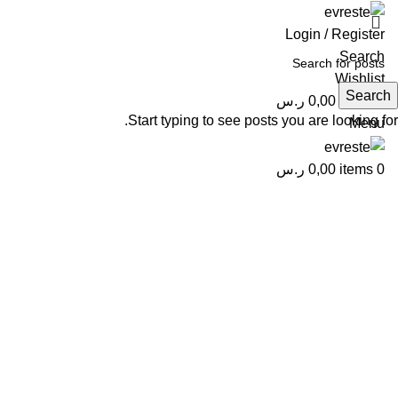
Login / Register
Search
Wishlist
Search
0
items
0,00
ر.س
Start typing to see posts you are looking for.
Menu
0
items
0,00
ر.س
Click to enlarge