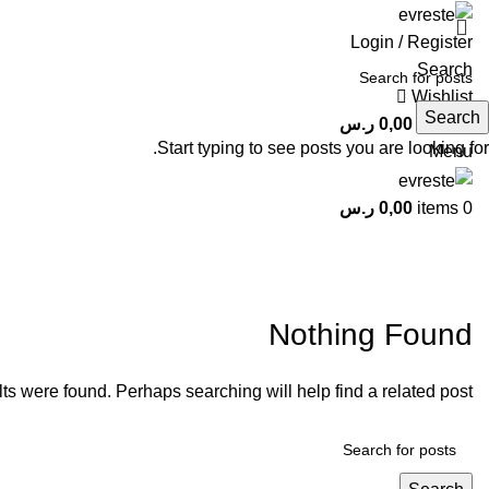
Login / Register
Search
Wishlist
Search
0
items
0,00
ر.س
Start typing to see posts you are looking for.
Menu
0
items
0,00
ر.س
vitrinle.com 1000
Nothing Found
ts were found. Perhaps searching will help find a related post.