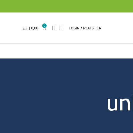
0
LOGIN / REGISTER
0,00
ر.س
un