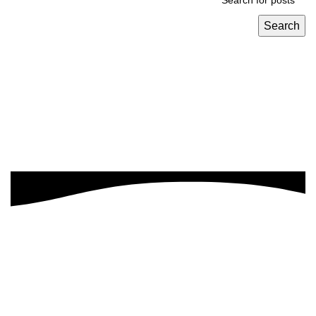
Search
نهدف إلى تحويل رؤيتك إلى واقع ناجح بطريقه فعاله وقابله
للتطوير