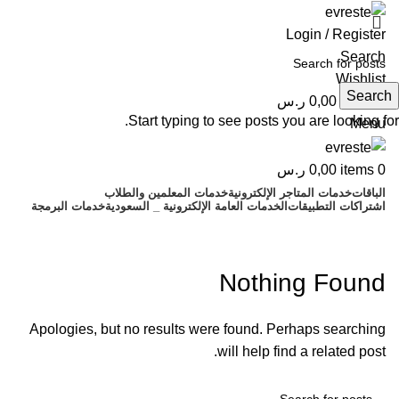
Login / Register
Search
Wishlist
Search
0
items
0,00
ر.س
Start typing to see posts you are looking for.
Menu
0
items
0,00
ر.س
الباقات
خدمات المتاجر الإلكترونية
خدمات المعلمين والطلاب
اشتراكات التطبيقات
الخدمات العامة الإلكترونية _ السعودية
خدمات البرمجة
sweet-bonanza-france.com
Nothing Found
Apologies, but no results were found. Perhaps searching
will help find a related post.