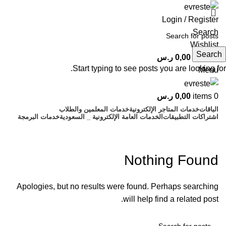
Login / Register
Search
Wishlist
Search
0
items
0,00
ر.س
Start typing to see posts you are looking for.
Menu
0
items
0,00
ر.س
الباقات
خدمات المتاجر الإلكترونية
خدمات المعلمين والطلاب
اشتراكات التطبيقات
الخدمات العامة الإلكترونية _ السعودية
خدمات البرمجة
Spinline-greece.com
Nothing Found
Apologies, but no results were found. Perhaps searching
will help find a related post.