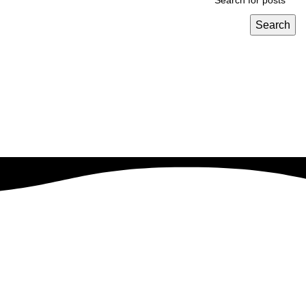
Search
نهدف إلى تحويل رؤيتك إلى واقع ناجح بطريقه فعاله وقابله للتطوير
.
EVRESTE
2023 CREATED BY