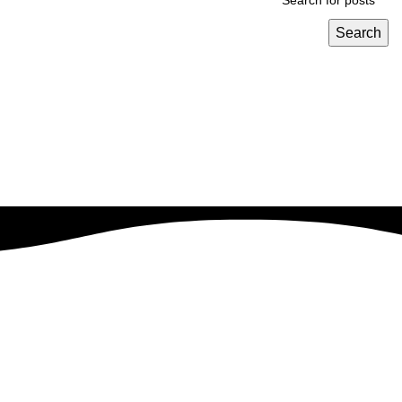
Search
نهدف إلى تحويل رؤيتك إلى واقع ناجح بطريقه فعاله وقابله للتطوير
.
EVRESTE
2023 CREATED BY