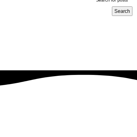
Search
نهدف إلى تحويل رؤيتك إلى واقع ناجح بطريقه فعاله وقابله للتطوير
.
EVRESTE
2023 CREATED BY