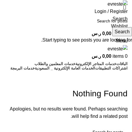
Login / Register
Search
Wishlist
Search
0
items
0,00
ر.س
Start typing to see posts you are looking for.
Menu
0
items
0,00
ر.س
الباقات
خدمات المتاجر الإلكترونية
خدمات المعلمين والطلاب
اشتراكات التطبيقات
الخدمات العامة الإلكترونية _ السعودية
خدمات البرمجة
Мостбет
Nothing Found
Apologies, but no results were found. Perhaps searching
will help find a related post.