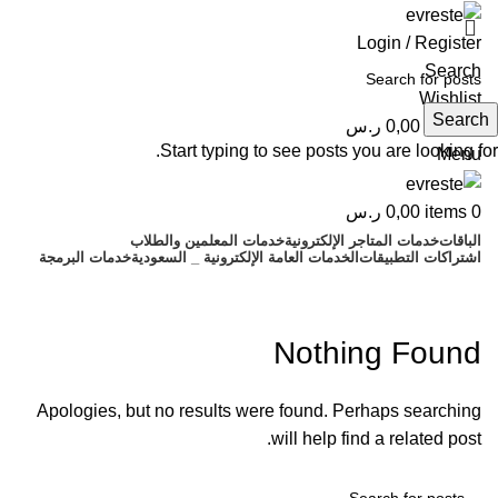
Login / Register
Search
Wishlist
Search
0
items
0,00
ر.س
Start typing to see posts you are looking for.
Menu
0
items
0,00
ر.س
الباقات
خدمات المتاجر الإلكترونية
خدمات المعلمين والطلاب
اشتراكات التطبيقات
الخدمات العامة الإلكترونية _ السعودية
خدمات البرمجة
katanaspinuk.uk
Nothing Found
Apologies, but no results were found. Perhaps searching
will help find a related post.