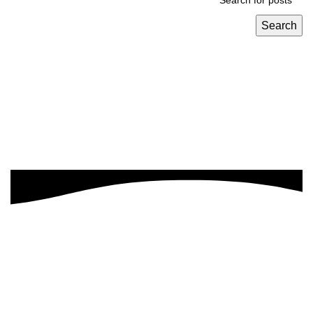
Search
نهدف إلى تحويل رؤيتك إلى واقع ناجح بطريقه فعاله وقابله
للتطوير