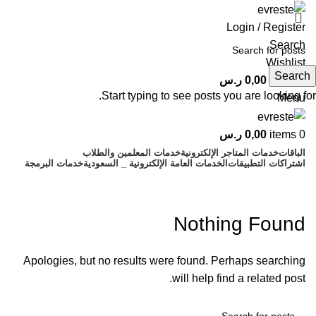
Login / Register
Search
Wishlist
Search
0
items
0,00
ر.س
Start typing to see posts you are looking for.
Menu
0
items
0,00
ر.س
الباقات
خدمات المتاجر الإلكترونية
خدمات المعلمين والطلاب
اشتراكات التطبيقات
الخدمات العامة الإلكترونية _ السعودية
خدمات البرمجة
gde-mrt.ru
Nothing Found
Apologies, but no results were found. Perhaps searching
will help find a related post.