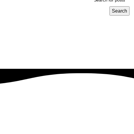
Search
نهدف إلى تحويل رؤيتك إلى واقع ناجح بطريقه فعاله وقابله للتطوير
.
EVRESTE
2023 CREATED BY