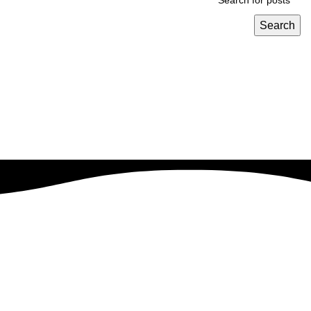
Search
نهدف إلى تحويل رؤيتك إلى واقع ناجح بطريقه فعاله وقابله للتطوير
.
EVRESTE
2023 CREATED BY