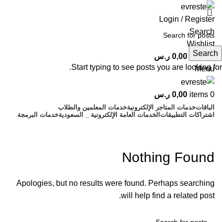
Login / Register
Search
Wishlist
Search
0
items
0,00
ر.س
Start typing to see posts you are looking for.
Menu
0
items
0,00
ر.س
الباقات
خدمات المتاجر الإلكترونية
خدمات المعلمين والطلاب
اشتراكات التطبيقات
الخدمات العامة الإلكترونية _ السعودية
خدمات البرمجة
Furniture
Nothing Found
Apologies, but no results were found. Perhaps searching
will help find a related post.