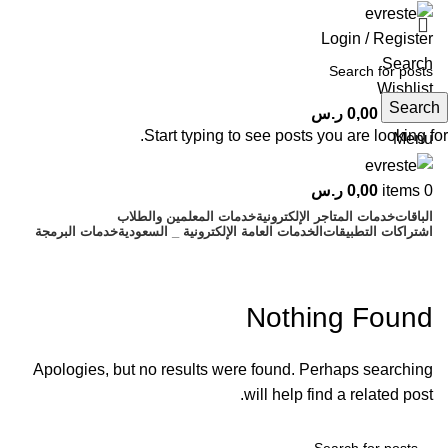
Login / Register
Search
Wishlist
Search
0
items
0,00
ر.س
Start typing to see posts you are looking for.
Menu
0
items
0,00
ر.س
الباقات
خدمات المتاجر الإلكترونية
خدمات المعلمين والطلاب
اشتراكات التطبيقات
الخدمات العامة الإلكترونية _ السعودية
خدمات البرمجة
Комета Казино
Nothing Found
Apologies, but no results were found. Perhaps searching
will help find a related post.