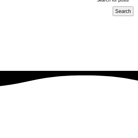
Search
نهدف إلى تحويل رؤيتك إلى واقع ناجح بطريقه فعاله وقابله للتطوير
.
EVRESTE
2023 CREATED BY